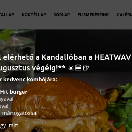
TALLAP
KOKTÉLLAP
SÖRLAP
ELISMERÉSEINK
GALÉRI
l elérhető a Kandallóban a HEATWAV
ugusztus végéig!** ☀️🍔🍺
ár kedvenc kombójára:
Hit burger
nyával
ával
 mártogatóssal
y italt: