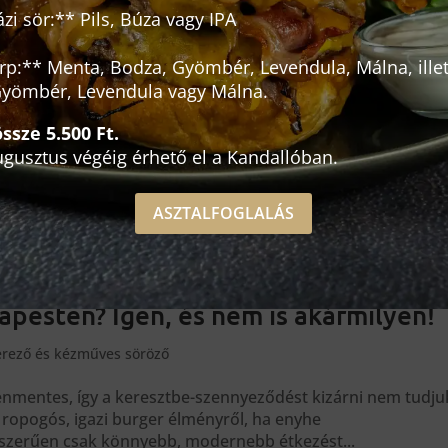
zi sör:** Pils, Búza vagy IPA
örp:** Menta, Bodza, Gyömbér, Levendula, Málna, ille
yömbér, Levendula vagy Málna.
sze 5.500 Ft.
augusztus végéig érhető el a Kandallóban.
ASZTALFOGLALÁS
pesten? Igen, és nem is akármilyen!
rező és kézműves söröző
nmentes, így a keresztbe-szennyeződést kizárni nem tudju
ropogós, igazi burger élményről, ha enyhe
gyszerűen csak könnyebb, modernebb étkezést...