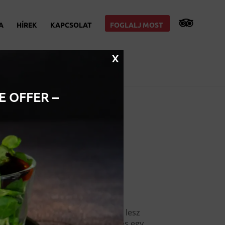
A
HÍREK
KAPCSOLAT
FOGLALJ MOST
X
E OFFER –
Legutóbbi
bejegyzések
Kézműves söröző
Budapesten: mitől lesz
igazán emlékezetes egy