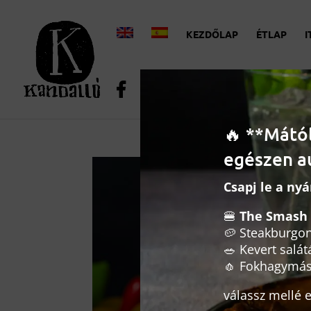
KEZDŐLAP
ÉTLAP
I
🔥 **Mátó
egészen a
Csapj le a ny
🍔
The Smash 
🥔 Steakburgo
🥗 Kevert salát
🧄 Fokhagymás
válassz mellé eg