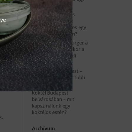
este?
Kandalló kézműves
tve
burger – mitől lesz
tényleg emlékezetes egy
burger Budapesten?
Húsmentes hamburger a
Kandallóban – amikor a
vegán burger valódi
élmény
Gastropub Budapest –
mit jelent, és miért több
mint egy vacsora?
Koktél Budapest
belvárosában – mit
kapsz nálunk egy
koktélos estén?
k,
Archívum