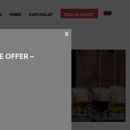
A
HÍREK
KAPCSOLAT
FOGLALJ MOST
X
E OFFER –