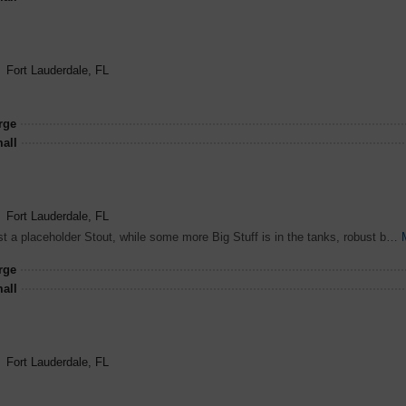
Fort Lauderdale, FL
rge
all
Fort Lauderdale, FL
Just a placeholder Stout, while some more Big Stuff is in the tanks, robust but balanced, coffee and nuts added
rge
all
Fort Lauderdale, FL