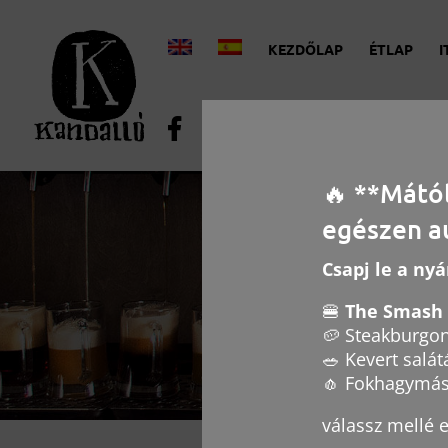
KEZDŐLAP
ÉTLAP
I
🔥 **Mátó
egészen a
Csapj le a ny
🍔
The Smash 
🥔 Steakburgo
🥗 Kevert salát
🧄 Fokhagymás
válassz mellé eg