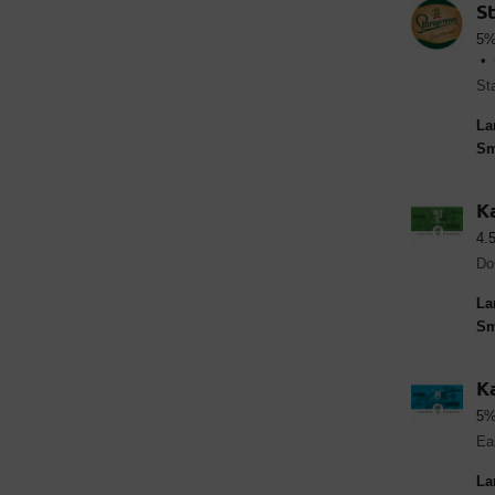
S
5%
La
Sm
K
4.
Do
La
Sm
K
5%
Ea
La