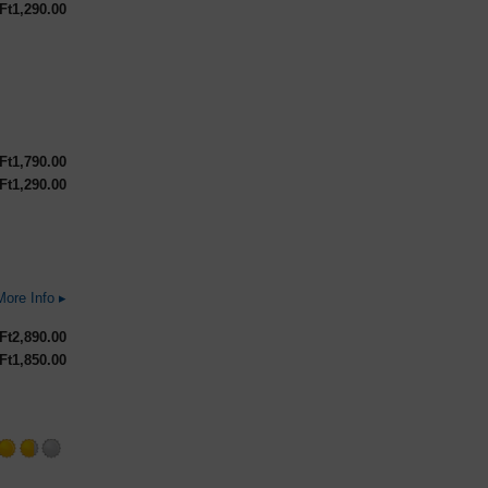
Ft
1,290.00
tappd
Rated
3.25
out
Ft
1,790.00
of
Ft
1,290.00
5
on
Untappd
More Info ▸
Ft
2,890.00
Ft
1,850.00