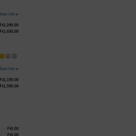
Rated
More Info ▸
3.5
out
Ft
2,290.00
of
Ft
1,650.00
5
on
Untappd
More Info ▸
Ft
2,190.00
Ft
1,590.00
Ft
0.00
Ft
0.00