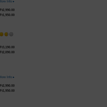
More Info ▸
Ft
2,990.00
Ft
1,950.00
Ft
3,190.00
Ft
2,090.00
Rated
More Info ▸
3.5
out
Ft
2,990.00
of
Ft
1,950.00
5
on
Untappd