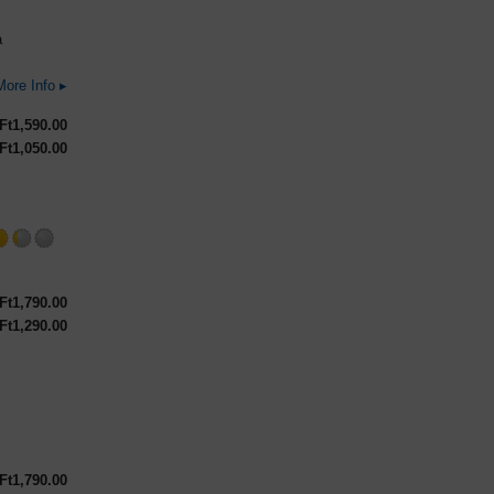
a
More Info ▸
Ft
1,590.00
Ft
1,050.00
Rated
3.25
out
Ft
1,790.00
of
Ft
1,290.00
5
on
Untappd
ted
25
t
Ft
1,790.00