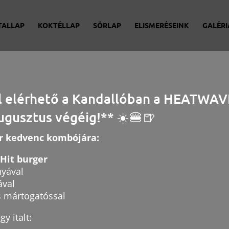
TALLAP
KOKTÉLLAP
SÖRLAP
ELISMERÉSEINK
GALÉRI
l elérhető a Kandallóban a HEATWAV
ugusztus végéig!** ☀️🍔🍺
SÖRLAP
ár kedvenc kombójára:
Hit burger
nyával
ával
 mártogatóssal
y italt: