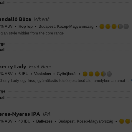
all
5
on
Un
andalló Búza
Wheat
5% ABV
HopTop
Budapest, Közép-Magyarország
gian style witbier from the core range
rge
all
herry Lady
Fruit Beer
2% ABV
6 IBU
Vaskakas
Győrújbarát
Rated
A Cherry Lady egy friss, gyümölcsös felsőerjesztésű ale, amelyben a zamatos meggy természetes savanykássága és élénk gyümölcsössége találkozik a gondosan felépített, lágy malátás alappal. A szűretlen jellegnek köszönhetően a sör karaktere telt, mégis könnyen iható, minden kortyban megőrizve a gyümölcs frissességét.
3.5
out
rge
of
all
5
on
Untappd
eres-Nyaras IPA
IPA
2% ABV
48 IBU
Balkezes
Budapest, Közép-Magyarország
ated