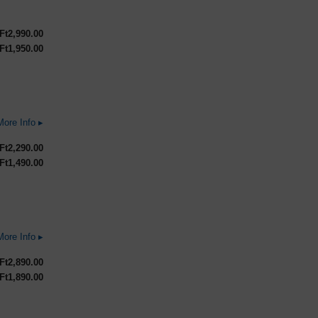
Ft
2,990.00
Ft
1,950.00
More Info ▸
Ft
2,290.00
Ft
1,490.00
Rated
More Info ▸
3.75
out
Ft
2,890.00
of
Ft
1,890.00
5
on
Untappd