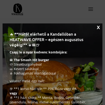
X
🔥 **Mától elérhető a Kandallóban a
HEATWAVE OFFER – egészen augusztus
végéig!** ☀️🍔🍺
Csapj le a nyár kedvenc kombójára:
🍔
The Smash Hit burger
🥔 Steakburgonyával
🥗 Kevert salátával
🧄 Fokhagymás mártogatóssal
válassz mellé egy italt:
🍺 **1 korsó házi sör:** Pils, Búza vagy IPA
vagy
Vegán burger – Amikor a húsmentes élmény új
🥤 **1 házi szörp:** Menta, Bodza, Gyömbér,
dimenziót nyit
Levendula, Málna, illetve cukormentes Gyömbér,