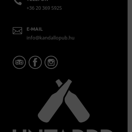

+36 20 369 5925
E-MAIL

info@kandallopub.hu