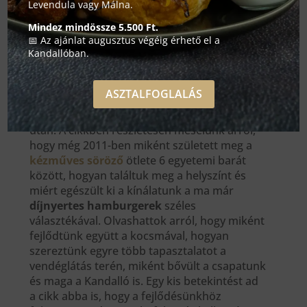
Levendula vagy Málna.
Mindez mindössze 5.500 Ft.
📅 Az ajánlat augusztus végéig érhető el a
Kandallóban.
Abban a megtiszteltetésben volt részünk,
ASZTALFOGLALÁS
hogy a Forbes Magyarország interjút
készített velünk hatodik születésnapunk
után. A cikkben részletesen mesélünk arról,
hogy még 2011-ben miként született meg a
kézműves söröző
ötlete 6 egyetemi barát
között, hogyan találtuk meg a helyszínt és
miért egészült ki a kínálatunk a ma már
díjnyertes hamburgerek
széles
választékával. Olvashattok arról, hogy miként
fejlődtünk együtt a kocsmával, hogyan
szereztünk egyre több tapasztalatot a
vendéglátás terén, miként bővült a csapatunk
és maga a Kandalló is. Egy kis betekintést ad
a cikk abba is, hogy a fejlődésünkhöz