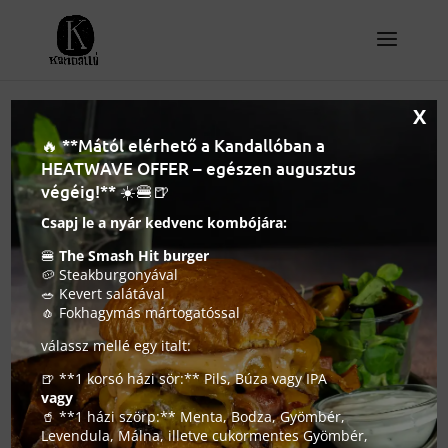
X
🔥 **Mától elérhető a Kandallóban a
A hatéves Kandalló Pub
HEATWAVE OFFER – egészen augusztus
a Forbes-ban
végéig!** ☀️🍔🍺
Csapj le a nyár kedvenc kombójára:
2019. április 5.
|
Hamburgerező és kézműves
🍔
The Smash Hit burger
söröző
🥔 Steakburgonyával
🥗 Kevert salátával
🧄 Fokhagymás mártogatóssal
válassz mellé egy italt:
🍺 **1 korsó házi sör:** Pils, Búza vagy IPA
vagy
🥤 **1 házi szörp:** Menta, Bodza, Gyömbér,
Levendula, Málna, illetve cukormentes Gyömbér,