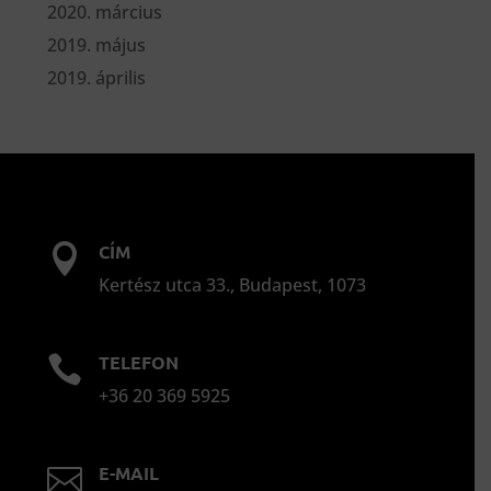
2020. március
2019. május
2019. április
CÍM

Kertész utca 33., Budapest, 1073
TELEFON

+36 20 369 5925
E-MAIL
