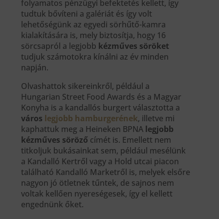
folyamatos pénzügyi befektetés kellett, így
tudtuk bővíteni a galériát és így volt
lehetőségünk az egyedi sörhűtő-kamra
kialakítására is, mely biztosítja, hogy 16
sörcsapról a legjobb
kézműves söröket
tudjuk számotokra kínálni az év minden
napján.
Olvashattok sikereinkről, például a
Hungarian Street Food Awards és a Magyar
Konyha is a kandallós burgert választotta a
város
legjobb hamburgerének
, illetve mi
kaphattuk meg a Heineken BPNA
legjobb
kézműves söröző
címét is. Emellett nem
titkoljuk bukásainkat sem, például mesélünk
a Kandalló Kertről vagy a Hold utcai piacon
található Kandalló Marketről is, melyek elsőre
nagyon jó ötletnek tűntek, de sajnos nem
voltak kellően nyereségesek, így el kellett
engednünk őket.