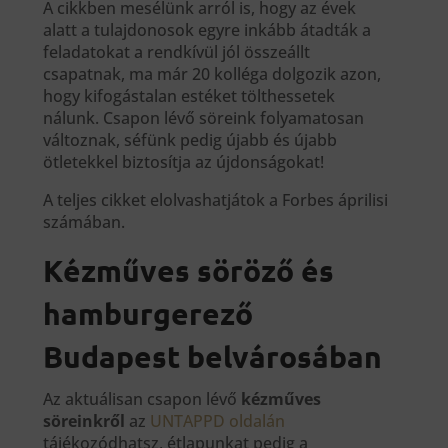
A cikkben mesélünk arról is, hogy az évek
alatt a tulajdonosok egyre inkább átadták a
feladatokat a rendkívül jól összeállt
csapatnak, ma már 20 kolléga dolgozik azon,
hogy kifogástalan estéket tölthessetek
nálunk. Csapon lévő söreink folyamatosan
változnak, séfünk pedig újabb és újabb
ötletekkel biztosítja az újdonságokat!
A teljes cikket elolvashatjátok a Forbes áprilisi
számában.
Kézműves söröző és
hamburgerező
Budapest
belvárosában
Az aktuálisan csapon lévő
kézműves
söreinkről
az
UNTAPPD oldalán
tájékozódhatsz, étlapunkat pedig a