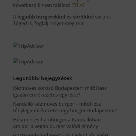
következő linken találod:
ÉTLAP
A
legjobb burgerekkel és sörökkel
várunk
Téged is, foglalj helyet még ma!
Legutóbbi bejegyzések
Kézműves söröző Budapesten: mitől lesz
igazán emlékezetes egy este?
Kandalló kézműves burger – mitől lesz
tényleg emlékezetes egy burger Budapesten?
Húsmentes hamburger a Kandallóban –
amikor a vegán burger valódi élmény
Gastropub Budapest – mit jelent, és miért