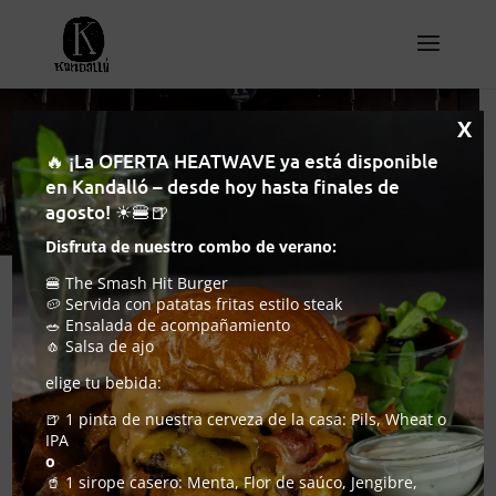
X
CARTA DE BEBIDAS
🔥 ¡La OFERTA HEATWAVE ya está disponible
en Kandalló – desde hoy hasta finales de
agosto! ☀🍔🍺
Disfruta de nuestro combo de verano:
🍔 The Smash Hit Burger
🥔 Servida con patatas fritas estilo steak
🥗 Ensalada de acompañamiento
🧄 Salsa de ajo
Página
1
/
5
Zoom
100%
elige tu bebida:
🍺 1 pinta de nuestra cerveza de la casa: Pils, Wheat o
IPA
o
🥤 1 sirope casero: Menta, Flor de saúco, Jengibre,