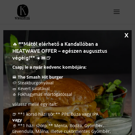
X
🔥 **Mától elérhető a Kandallóban a
A Kandalló Pub a
HEATWAVE OFFER – egészen augusztus
TOP100 étterem között
végéig!** ☀️🍔🍺
Csapj le a nyár kedvenc kombójára:
2019. április 2.
|
Elismeréseink
🍔
The Smash Hit burger
🥔 Steakburgonyával
🥗 Kevert salátával
🧄 Fokhagymás mártogatóssal
válassz mellé egy italt:
🍺 **1 korsó házi sör:** Pils, Búza vagy IPA
vagy
🥤 **1 házi szörp:** Menta, Bodza, Gyömbér,
Levendula, Málna, illetve cukormentes Gyömbér,