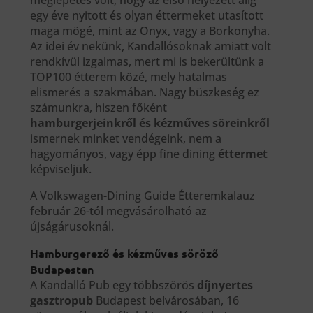
egy éve nyitott és olyan éttermeket utasított
maga mögé, mint az Onyx, vagy a Borkonyha.
Az idei év nekünk, Kandallósoknak amiatt volt
rendkívül izgalmas, mert mi is bekerültünk a
TOP100 étterem közé, mely hatalmas
elismerés a szakmában. Nagy büszkeség ez
számunkra, hiszen főként
hamburgerjeinkről és kézműves söreinkről
ismernek minket vendégeink, nem a
hagyományos, vagy épp fine dining
éttermet
képviseljük.
A Volkswagen-Dining Guide Étteremkalauz
február 26-tól megvásárolható az
újságárusoknál.
Hamburgerező és kézműves söröző
Budapesten
A Kandalló Pub egy többszörös
díjnyertes
gasztropub
Budapest belvárosában, 16