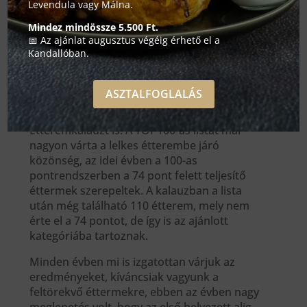
Levendula vagy Málna.
Mindez mindössze 5.500 Ft.
📅 Az ajánlat augusztus végéig érhető el a
Kandallóban.
2019. február 25-én a Várkert bazárban az Év
Étterme Díjátadó Gála keretében kihirdették
ASZTALFOGLALÁS
a TOP10 magyar éttermet, illetve közzétették
a Volkswagen-Dining Guide TOP100
Étteremkalauzt is. A TOP100-as listát már
nagyon várta a lelkes étterembe járó
közönség, az idei évben a 100-as
pontrendszerben a 74 pont felett teljesítő
éttermek szerepeltek. A kalauzban a lista
után még található 110 étterem, mely nem
érte el a 74 pontot, de így is az ajánlott
kategóriába tartoznak.
Minden évben mi is izgatottan várjuk az
eredményeket, kíváncsiak vagyunk a
feltörekvő éttermekre, ebben az évben nagy
meglepetés volt, hogy az első helyezett alig