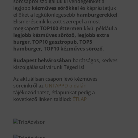
sörcsapról szolgáljuk ki vendégeinket a
legjobb
kézműves sörökkel
és kápráztatjuk
el őket a legkülönlegesebb
hamburgerekkel
.
Elismeréseink között szerepel a most
megkapott
TOP100 éttermen
kívül például a
legjobb kézműves söröző, legjobb extra
burger, TOP10 gasztropub, TOP5
hamburger, TOP10 kézműves söröző
.
Budapest belvárosában
barátságos, kedves
kiszolgálással várunk Téged is!
Az aktuálisan csapon lévő kézműves
söreinkről az
UNTAPPD oldalán
tájékozódhatsz, étlapunkat pedig a
következő linken találod:
ÉTLAP