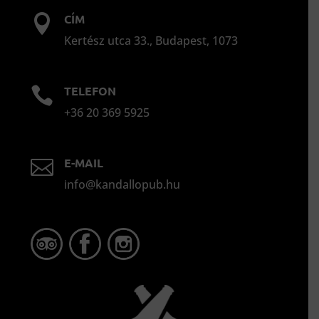
CÍM

Kertész utca 33., Budapest, 1073
TELEFON

+36 20 369 5925
E-MAIL

info@kandallopub.hu